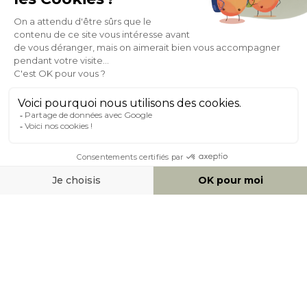
Expédition
en
Appel gratuit
24/72h
0 20 88 04 14
À PROPOS DE MILIBOO
AIDE & CONTACT