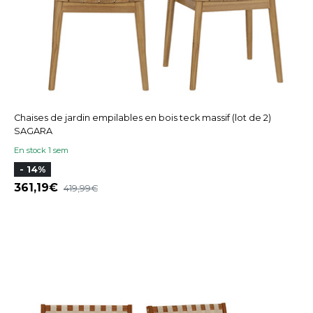
Chaises de jardin empilables en bois teck massif (lot de 2)
SAGARA
En stock 1 sem
- 14%
361,19
419,99