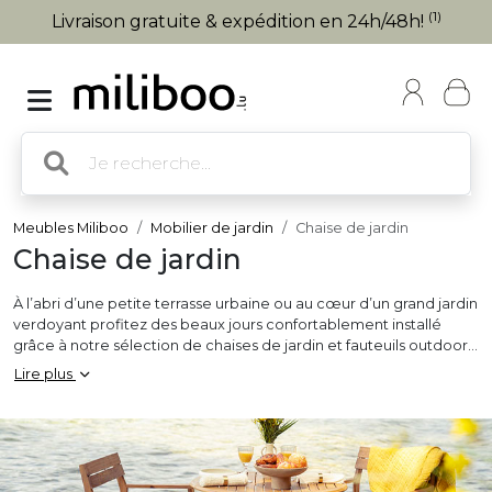
(1)
Livraison gratuite & expédition en 24h/48h!
Meubles Miliboo
Mobilier de jardin
Chaise de jardin
Chaise de jardin
À l’abri d’une petite terrasse urbaine ou au cœur d’un grand jardin
verdoyant profitez des beaux jours confortablement installé
grâce à notre sélection de chaises de jardin et fauteuils outdoor !
Tabourets de bar extérieur, chaises de jardin pliables ou
Lire plus
empilables et fauteuils de jardin confortables sont de vrais
indispensables pour accompagner votre
table de jardin
et
aménager un agréable espace repas au grand air ! Pour prendre
de la hauteur, un fauteuil suspendu aussi à l’aise sur une terrasse
qu’en intérieur apportera la touche finale à votre cocon de
confort… De quoi se relaxer avec originalité ! Vous trouverez