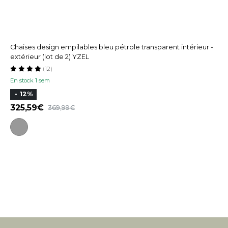
Chaises design empilables bleu pétrole transparent intérieur -
extérieur (lot de 2) YZEL
(12)
En stock 1 sem
- 12%
325,59
369,99