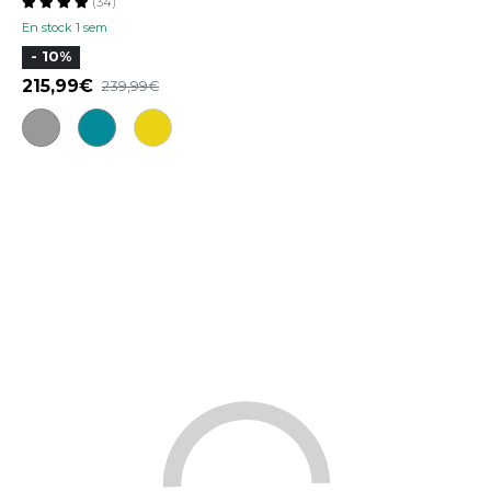
(34)
En stock 1 sem
- 10%
215,99
239,99