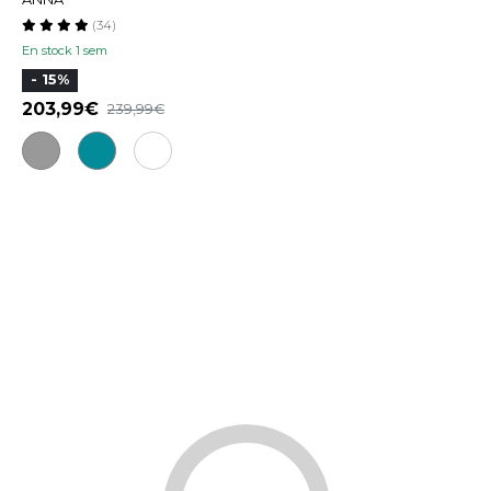
(34)
En stock 1 sem
- 15%
203,99
239,99