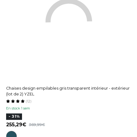
Chaises design empilables gris transparent intérieur - extérieur
(lot de 2) YZEL
(12)
En stock 1 sem
- 31%
255,29
369,99