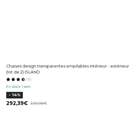
Chaises design transparentes empilables intérieur - extérieur
(lot de 2) ISLAND
(11)
En stock 1 sem
- 14%
292,39
339,99