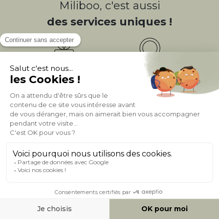
Miliboo, c'est aussi
des services uniques !
Fidélité
(1)
Livraison
Gratuite
récompensée
Expédition
en
Appel gratuit
24/72h
0 20 88 04 14