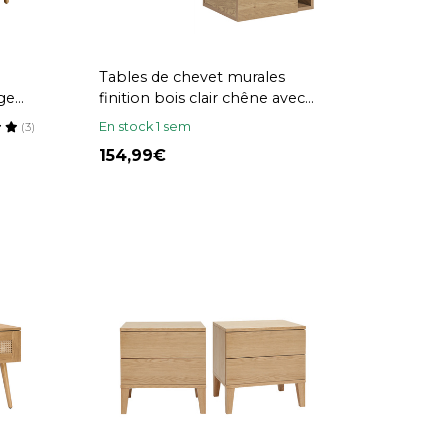
Tables de chevet murales
ge
finition bois clair chêne avec
roirs
tiroir (lot de 2) NASTY
En stock 1 sem
(3)
154,99