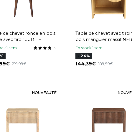
e de chevet ronde en bois
Table de chevet avec tiroi
é avec tiroir JUDITH
bois manguier massif NE
ock 1 sem
En stock 1 sem
(3)
5%
- 24%
,99
144,39
219,99
189,99
NOUVEAUTÉ
NOUVE