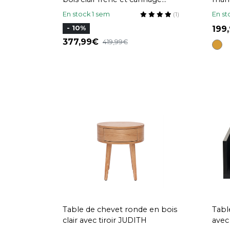
rotin (lot de 2) ATHÈNE
roti
En stock 1 sem
En st
(1)
ACA
199
- 10%
377,99
419,99
Table de chevet ronde en bois
Tabl
clair avec tiroir JUDITH
avec