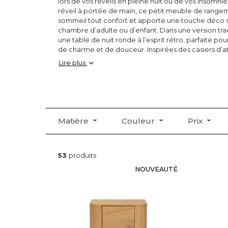
lors de vos réveils en pleine nuit ou de vos insomnie
réveil à portée de main, ce petit meuble de rangeme
sommeil tout confort et apporte une touche déco 
chambre d’adulte ou d’enfant. Dans une version tra
une table de nuit ronde à l’esprit rétro, parfaite p
de charme et de douceur. Inspirées des casiers d’
industrielle, la table de nuit carrée ou rectangulaire
Lire plus
ses lignes épurées, dans un décor minimaliste ou m
design ou une table de nuit suspendue vous permett
de créer une décoration plus aérienne.
Matière
Couleur
Prix
53
produits
NOUVEAUTÉ