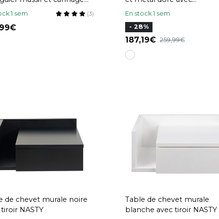
n avec rangements 2 tiroirs
rangements GIANA
ock 1 sem
En stock 1 sem
(3)
NGE
,99
- 28%
187,19
259,99
e de chevet murale noire
Table de chevet murale
 tiroir NASTY
blanche avec tiroir NASTY