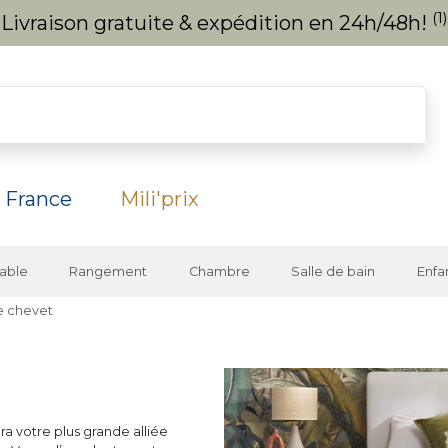
(1)
Livraison gratuite & expédition en 24h/48h!
 France
Mili'prix
able
Rangement
Chambre
Salle de bain
Enfa
e chevet
era votre plus grande alliée