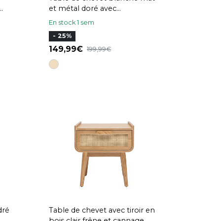
et métal doré avec
rangements GIANA
En stock 1 sem
- 25%
149,99
199,99
dré
Table de chevet avec tiroir en
bois clair frêne et cannage