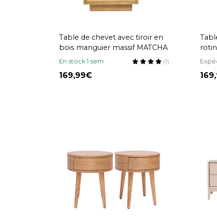
Table de chevet avec tiroir en
Tabl
bois manguier massif MATCHA
roti
En stock 1 sem
Expé
(1)
169,99
169