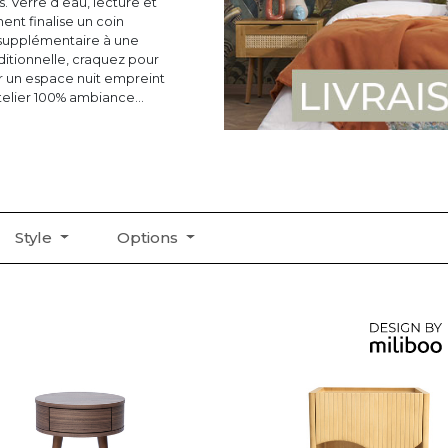
s. Verre d’eau, lecture et
nt finalise un coin
supplémentaire à une
ditionnelle, craquez pour
our un espace nuit empreint
atelier 100% ambiance
 sera du plus bel effet. Avec
oderne, une table de nuit
ra de libérer votre sol et
Style
Options