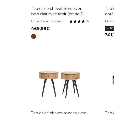
Tables de chevet rondes en
Tabl
bois clair avec tiroir (lot de 2)
doré
JUDITH
2) G
Expédié sous 9 sem
En st
(1)
469,99
- 1
361
Tables de chevet rondes avec
Tabl