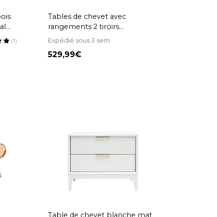
bois
Tables de chevet avec
al
rangements 2 tiroirs
scandinave bois clair chêne (lot
Expédié sous 3 sem
(1)
de 2) FREDDY
529,99
Table de chevet blanche mat