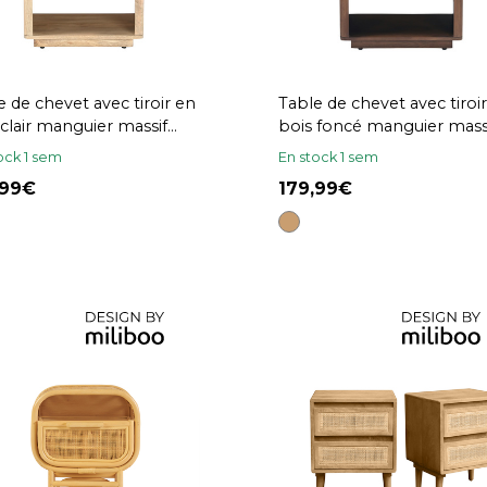
e de chevet avec tiroir en
Table de chevet avec tiroi
 clair manguier massif
bois foncé manguier mass
A
ALDA
ock 1 sem
En stock 1 sem
,99
179,99