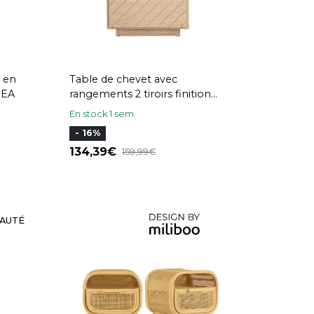
r en
Table de chevet avec
REA
rangements 2 tiroirs finition
bois chêne MATALA
En stock 1 sem
- 16%
134,39
159,99
AUTÉ