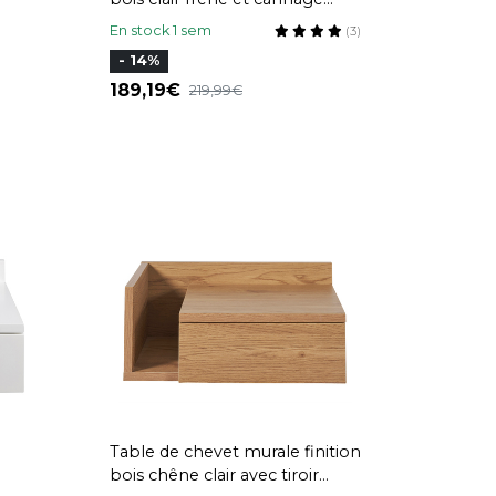
rotin ATHÈNE
En stock 1 sem
(3)
- 14%
189,19
219,99
Table de chevet murale finition
bois chêne clair avec tiroir