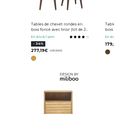
Tables de chevet rondes en
Tabl
bois foncé avec tiroir (lot de 2)
bois
JUDITH
ALD
En stock 1 sem
En st
(1)
179
- 34%
277,19
419,99