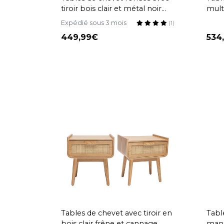
tiroir bois clair et métal noir
mult
(lot de 2) KORAL
clair
Expédié sous 3 mois
(1)
449,99
534
Tables de chevet avec tiroir en
Tabl
bois clair frêne et cannage
mang