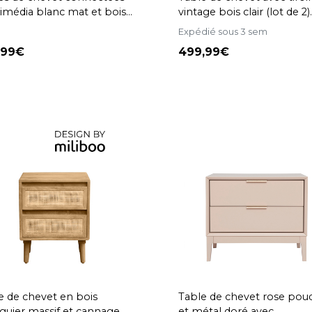
imédia blanc mat et bois
vintage bois clair (lot de 2)
 massif (lot de 2) PAVAN
BJORG
Expédié sous 3 sem
,99
499,99
e de chevet en bois
Table de chevet rose pou
uier massif et cannage
et métal doré avec