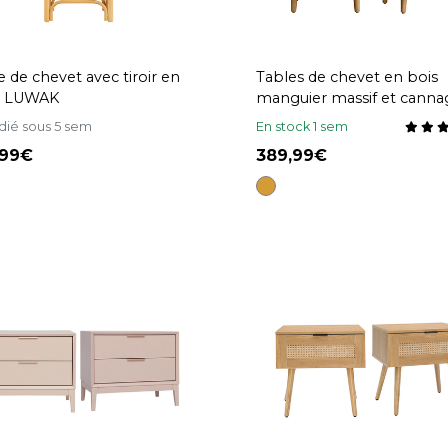
e de chevet avec tiroir en
Tables de chevet en bois
n LUWAK
manguier massif et canna
rotin avec rangements 2 ti
dié sous 5 sem
En stock 1 sem
(lot de 2) ACANGE
,99
389,99