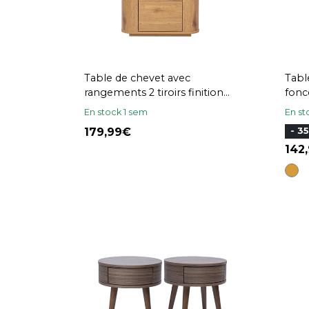
Table de chevet avec
Tabl
rangements 2 tiroirs finition
fonc
bois clair chêne NEGAN
En stock 1 sem
En st
179,99
- 3
142