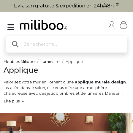
(1)
Livraison gratuite & expédition en 24h/48h!
Meubles Miliboo
Luminaire
Applique
Applique
Valorisez votre mur en l'ornant d'une
applique murale design
.
Installée dans le salon, elle vous offre une atmosphère
chaleureuse avec des jeux d'ombres et de lumières. Dans un
couloir, l'
applique murale
donne de la vie à ce dernier en le
Lire plus
rendant plus lumineux. Fixé au mur de votre chambre, ce
luminaire
est plus original qu'une lampe de chevet et vous
assure un gain de place. Du style industriel en métal au style
scandinave en bois : illuminez votre quotidien au gré de vos
envies.