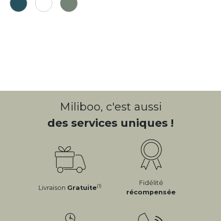
Miliboo, c'est aussi
des services uniques !
Fidélité
(1)
Livraison
Gratuite
récompensée