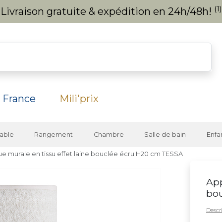
(1)
Livraison gratuite & expédition en 24h/48h!
 France
Mili'prix
able
Rangement
Chambre
Salle de bain
Enfa
ue murale en tissu effet laine bouclée écru H20 cm TESSA
App
bo
Descri