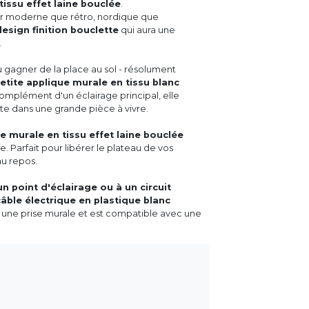
issu effet laine bouclée
.
or moderne que rétro, nordique que
esign finition bouclette
qui aura une
.
u gagner de la place au sol - résolument
etite applique murale en tissu blanc
omplément d'un éclairage principal, elle
ste dans une grande pièce à vivre.
e murale en tissu effet laine bouclée
. Parfait pour libérer le plateau de vos
au repos.
n point d'éclairage ou à un circuit
câble électrique en plastique blanc
 une prise murale et est compatible avec une