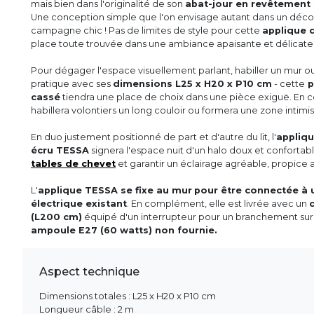
mais bien dans l'originalité de son
abat-jour en revêtement t
Une conception simple que l'on envisage autant dans un déc
campagne chic ! Pas de limites de style pour cette
applique d
place toute trouvée dans une ambiance apaisante et délicate
Pour dégager l'espace visuellement parlant, habiller un mur o
pratique avec ses
dimensions L25 x H20 x P10 cm
- cette
p
cassé
tiendra une place de choix dans une pièce exiguë. En c
habillera volontiers un long couloir ou formera une zone intimi
En duo justement positionné de part et d'autre du lit, l'
appliqu
écru TESSA
signera l'espace nuit d'un halo doux et confortable
tables de chevet
et garantir un éclairage agréable, propice 
L'
applique TESSA se fixe au mur
pour être connectée à u
électrique existant
. En complément, elle est livrée avec un
(L200 cm)
équipé d'un interrupteur pour un branchement sur
ampoule E27 (60 watts) non fournie.
Aspect technique
Dimensions totales : L25 x H20 x P10 cm
Longueur câble : 2 m