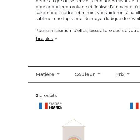
décor au gré de ses envies, à moindres travaux et e
pour apporter du volume et finaliser l'ambiance d'
kakémonos, cadres et miroirs, vous aideront à habi
sublimer une tapisserie. Un moyen ludique de réveil
Pour un maximum d'effet, laissez libre cours à votre 
grande tendance déco de « l'accumulation » ! Mise 
Lire plus
jeu d'asymétrie, variez les tailles et les styles de 
pour créer une décoration d'intérieur originale et 1
Matière
Couleur
Prix
2
produits