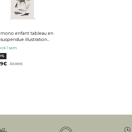
mono enfant tableau en
 suspendue illustration
aux polaires L40 x H60
ock 1 sem
POLAR
0%
,99
39,99