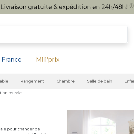
(1)
Livraison gratuite & expédition en 24h/48h!
 France
Mili'prix
able
Rangement
Chambre
Salle de bain
Enfa
tion murale
déale pour changer de