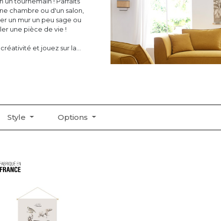
n un tournemain ! Parfaits
une chambre ou d'un salon,
ller un mur un peu sage ou
ler une pièce de vie !
créativité et jouez sur la
en scène pointilleuse ou
vos accessoires déco muraux
00% personnalisée !
Style
Options