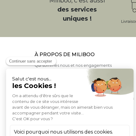
Miliboo, c'est aussi
des services
uniques !
Livrais
À PROPOS DE MILIBOO
Qui sommes nous et nos engagements
Moyens de paiement
Livraison
Conditions générales de Vente
Politique de protection des données personnelles
Conditions générales d'utilisation du site
Droits informatique et libertés
Carte de fidelite et parrainage
Rejoignez-nous