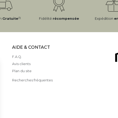
(1)
on
Gratuite
Fidélité
récompensée
Expédition
e
AIDE & CONTACT
F.A.Q.
Avis clients
Plan du site
Recherches fréquentes