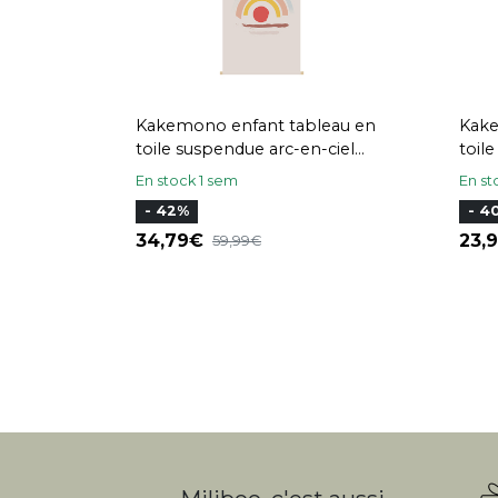
Kakemono enfant tableau en
Kake
toile suspendue arc-en-ciel
toile
L40 x H60 cm HAPPY
anim
En stock 1 sem
En st
cm 
- 42%
- 4
34,79
23
59,99