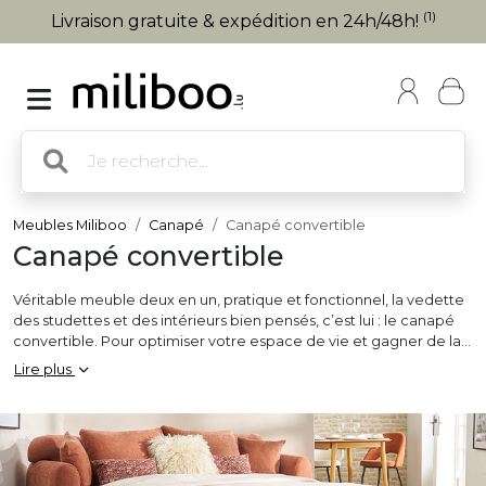
(1)
Livraison gratuite & expédition en 24h/48h!
Meubles Miliboo
Canapé
Canapé convertible
Canapé convertible
Véritable meuble deux en un, pratique et fonctionnel, la vedette
des studettes et des intérieurs bien pensés, c’est lui : le canapé
convertible. Pour optimiser votre espace de vie et gagner de la
place au quotidien, pour passer des soirées conviviales et
Lire plus
accueillir vos proches après le dîner, assise confortable ou
agréable lit d’appoint, ce meuble gain de place et malin se
transforme en un clin d’œil au gré de vos besoins. Accueillant
canapé
le jour, couchage pour 1 à 2 personnes la nuit, de quoi
ravir les petites pièces de vie. Dans une chambre d’amis, un
bureau ou un salon, faites votre choix parmi notre sélection de