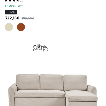
(3)
En stock 1 sem
- 15%
322,15
379,00