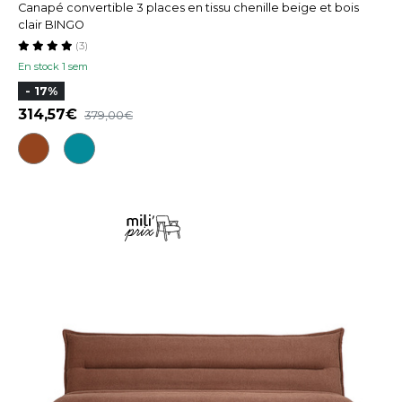
Canapé convertible 3 places en tissu chenille beige et bois
clair BINGO
(3)
En stock 1 sem
- 17%
314,57
379,00