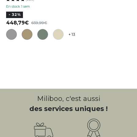
En stock 1 sem
- 32%
448,79
659,99
+ 13
Miliboo, c'est aussi
des services uniques !