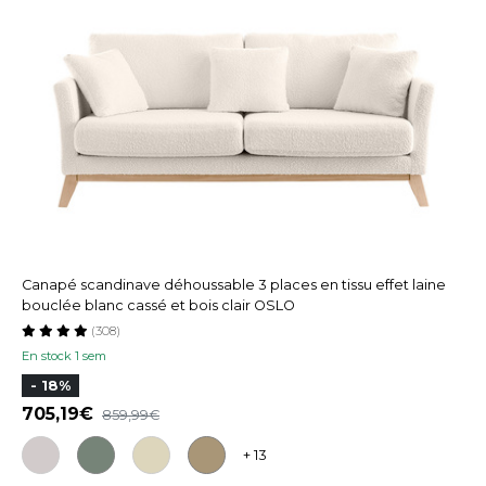
Canapé scandinave déhoussable 3 places en tissu effet laine
bouclée blanc cassé et bois clair OSLO
(308)
En stock 1 sem
- 18%
705,19
859,99
+ 13