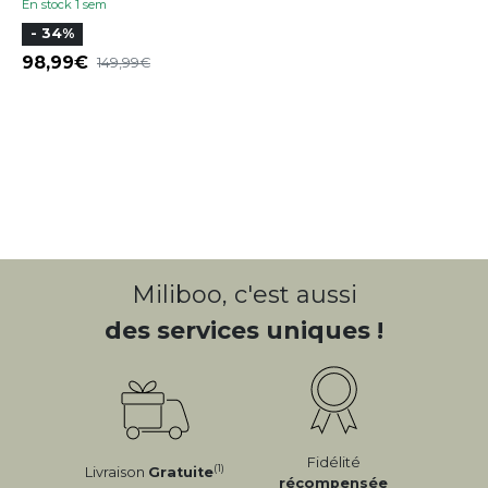
En stock 1 sem
- 34%
98,99
149,99
Miliboo, c'est aussi
des services uniques !
Fidélité
(1)
Livraison
Gratuite
récompensée