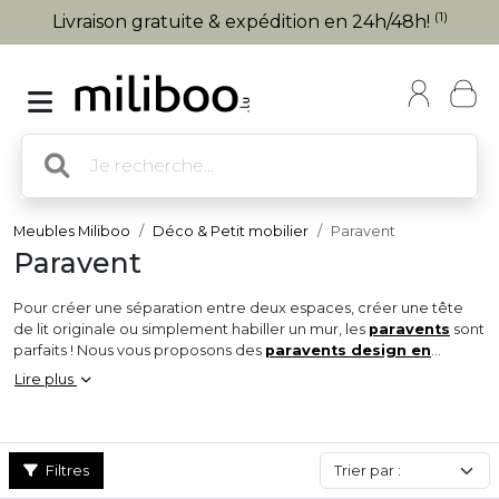
(1)
Livraison gratuite & expédition en 24h/48h!
Meubles Miliboo
Déco & Petit mobilier
Paravent
Paravent
Pour créer une séparation entre deux espaces, créer une tête
de lit originale ou simplement habiller un mur, les
paravents
sont
parfaits ! Nous vous proposons des
paravents design en
bambou
,
sapin
ou en
papier de riz
pour satisfaire vos envies !
Lire plus
Différents styles sont présents, du
paravent japonais
au
fer
forgé
vous aurez l'embarras du choix pour aménager votre
intérieur comme bon vous semble !
Filtres