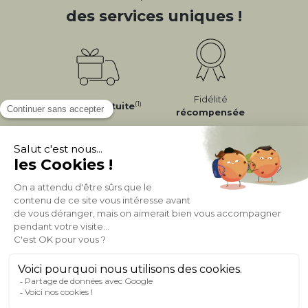
des services uniques !
Fidélité
(1)
Livraison
Gratuite
récompensée
Expédition
en
Appel gratuit
24/72h
0 20 88 04 14
À PROPOS DE MILIBOO