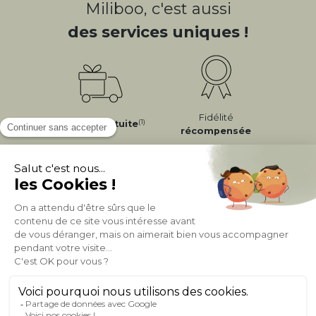
Miliboo, c'est aussi
des services uniques !
Fidélité
(1)
Livraison
Gratuite
récompensée
Expédition
en
Appel gratuit
24/72h
0 20 88 04 14