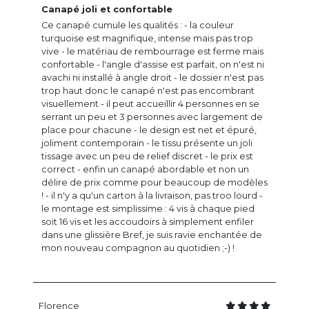
Canapé joli et confortable
Ce canapé cumule les qualités : - la couleur
turquoise est magnifique, intense mais pas trop
vive - le matériau de rembourrage est ferme mais
confortable - l'angle d'assise est parfait, on n'est ni
avachi ni installé à angle droit - le dossier n'est pas
trop haut donc le canapé n'est pas encombrant
visuellement - il peut accueillir 4 personnes en se
serrant un peu et 3 personnes avec largement de
place pour chacune - le design est net et épuré,
joliment contemporain - le tissu présente un joli
tissage avec un peu de relief discret - le prix est
correct - enfin un canapé abordable et non un
délire de prix comme pour beaucoup de modèles
! - il n'y a qu'un carton à la livraison, pas troo lourd -
le montage est simplissime : 4 vis à chaque pied
soit 16 vis et les accoudoirs à simplement enfiler
dans une glissière Bref, je suis ravie enchantée de
mon nouveau compagnon au quotidien ;-) !
Florence