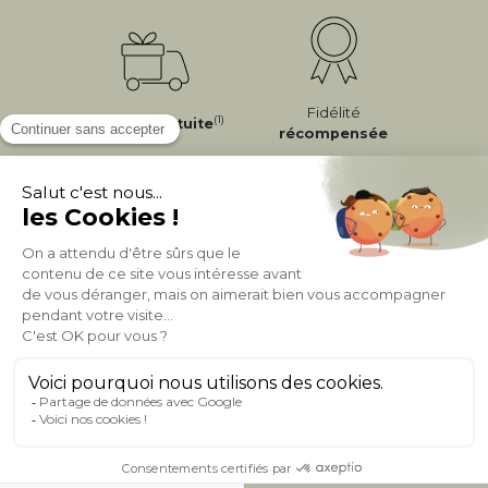
Fidélité
(1)
Livraison
Gratuite
récompensée
Expédition
en
Appel gratuit
24/72h
0 20 88 04 14
À PROPOS DE MILIBOO
AIDE & CONTACT