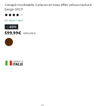
Canapé modulable 3 places en tissu effet velours texturé
beige SPLIT
(1)
En stock 1 sem
- 40%
599,99
999,99