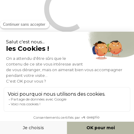
Canapé 2 places en tissu beige et bois clair MUNIK
(1)
En stock 1 sem
- 10%
395,99
439,99