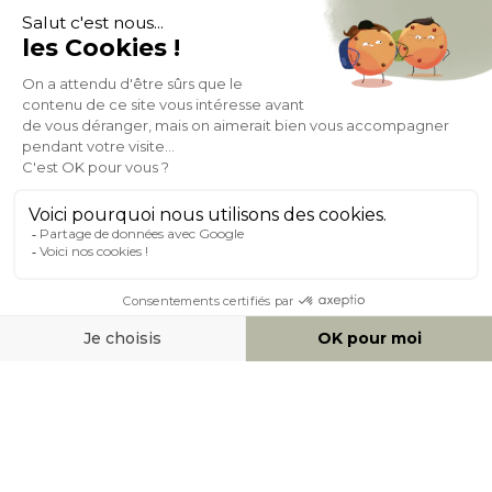
Expédition
en
Appel gratuit
24/72h
0 20 88 04 14
À PROPOS DE MILIBOO
AIDE & CONTACT