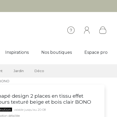
Inspirations
Nos boutiques
Espace pro
nt
Jardin
Déco
r BONO
apé design 2 places en tissu effet
ours texturé beige et bois clair BONO
motion
valable jusqu'au 20-08
ption détaillée