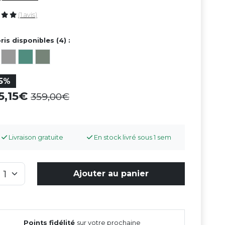
(1 avis)
ris disponibles (4) :
15%
5,15
359,00
Livraison gratuite
En stock livré sous 1 sem
Ajouter au panier
Points fidélité
sur votre prochaine