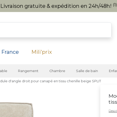
(1)
Livraison gratuite & expédition en 24h/48h!
 France
Mili'prix
able
Rangement
Chambre
Salle de bain
Enfa
ule d'angle droit pour canapé en tissu chenille beige SPLIT
Mod
tis
Descri