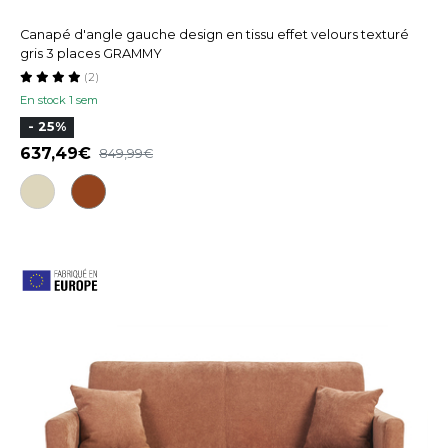
Canapé d'angle gauche design en tissu effet velours texturé
gris 3 places GRAMMY
(2)
En stock 1 sem
- 25%
637,49
849,99