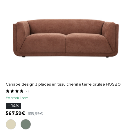
Canapé design 3 places en tissu chenille terre brûlée HOSBO
(2)
En stock 1 sem
- 14%
567,59
659,99