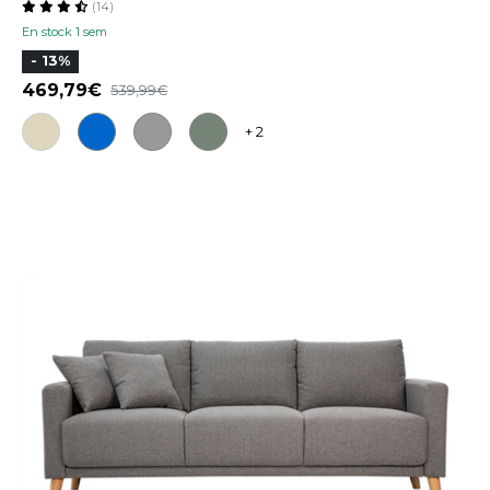
(14)
En stock 1 sem
- 13%
469,79
539,99
+ 2