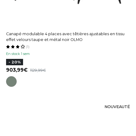
Canapé modulable 4 places avec têtières ajustables en tissu
effet velours taupe et métal noir OLMO
(1)
En stock 1 sem
- 20%
903,99
1129,99
NOUVEAUTÉ