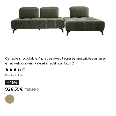
Canapé modulable 4 places avec têtières ajustables en tissu
effet velours vert kaki et métal noir OLMO
(1)
En stock 1 sem
- 18%
926,59
1129,99