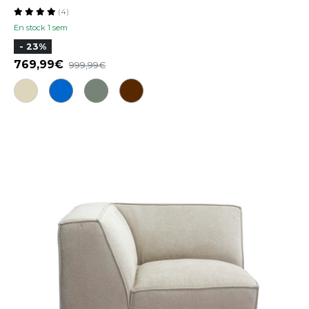
(4)
En stock 1 sem
- 23%
769,99
999,99