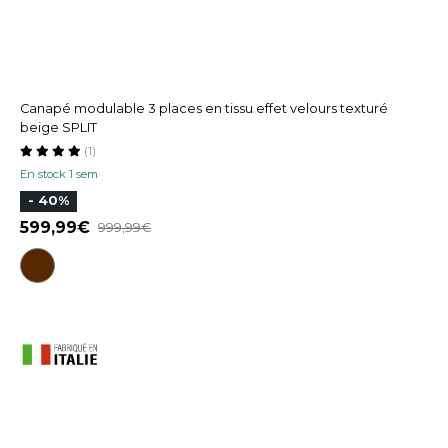
Canapé modulable 3 places en tissu effet velours texturé
beige SPLIT
(1)
En stock 1 sem
- 40%
599,99
999,99