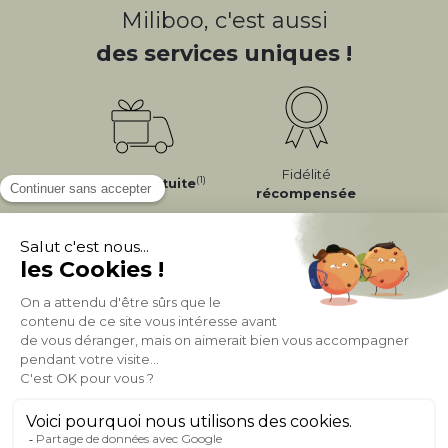
Miliboo, c'est aussi
des services uniques !
Fidélité
(1)
Livraison
Gratuite
récompensée
Expédition
en
Appel gratuit
24/72h
0 20 88 04 14