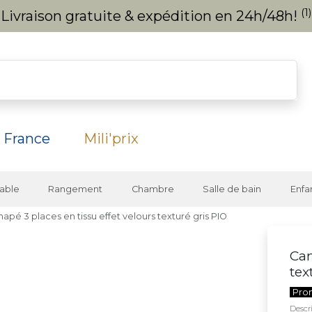
(1)
Livraison gratuite & expédition en 24h/48h!
 France
Mili'prix
able
Rangement
Chambre
Salle de bain
Enfa
apé 3 places en tissu effet velours texturé gris PIO
Can
tex
Pro
Descri