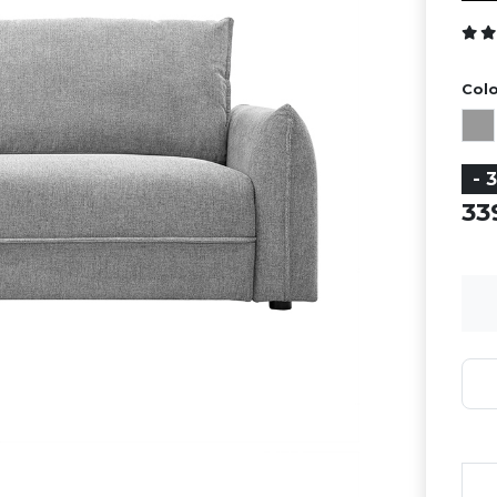
Colo
- 
3