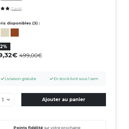
(3 avis)
ris disponibles (3) :
32%
39,32
499,00
Livraison gratuite
En stock livré sous 1 sem
Ajouter au panier
Points fidélité
sur votre prochaine