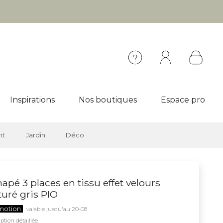
Inspirations
Nos boutiques
Espace pro
nt
Jardin
Déco
apé 3 places en tissu effet velours
turé gris PIO
motion
valable jusqu'au 20-08
ption détaillée