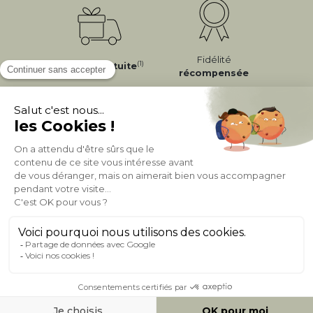
Fidélité
(1)
Livraison
Gratuite
récompensée
Expédition
en
Appel gratuit
24/72h
0 20 88 04 14
À PROPOS DE MILIBOO
AIDE & CONTACT