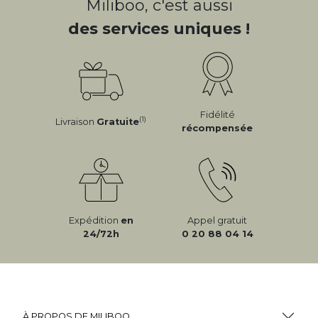
Miliboo, c'est aussi
des services uniques !
Fidélité
(1)
Livraison
Gratuite
récompensée
Expédition
en
Appel gratuit
24/72h
0 20 88 04 14
À PROPOS DE MILIBOO