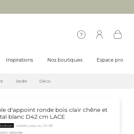
Inspirations
Nos boutiques
Espace pro
nt
Jardin
Déco
le d'appoint ronde bois clair chêne et
tal blanc D42 cm LACE
motion
valable jusqu'au 20-08
ption détaillée