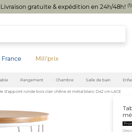
(1)
Livraison gratuite & expédition en 24h/48h!
 France
Mili'prix
able
Rangement
Chambre
Salle de bain
Enfa
le d'appoint ronde bois clair chêne et métal blanc D42 cm LACE
Tab
mé
Pro
Descri