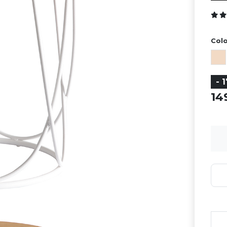
Colo
- 
1