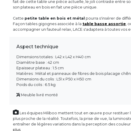
fait de cette table une pièce actuelle, le joli contraste entre s
son plateau en bois en fait une pièce unique.
Cette
petite table en bois et métal
pourra s'insérer de diffé
Façon tables gigognes associée à la
table basse assortie
, 
accompagner un fauteuil relax, LACE s'adaptera à toutes vos en
Aspect technique
Dimensions totales : L42 x L42 x H40 cm
Diamètre base : 42 cm
Epaisseur plateau : 1.5 cm
Matières : Métal et panneaux de fibres de bois placage chê
Dimensions du colis : L51 x P50 x H50 cm
Poids du colis : 6.5 kg
Meuble livré monté
Les équipes Miliboo mettent tout en œuvre pour restituer l’
plus proche de la réalité. Toutefois, la prise de vue, la luminos
entraîner de légères variations dans la perception des couleu
plus