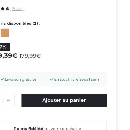
(19 avis)
ris disponibles (2) :
17%
49,39
179,99
Livraison gratuite
En stock livré sous 1 sem
Ajouter au panier
Points fidélité
sur votre prochaine