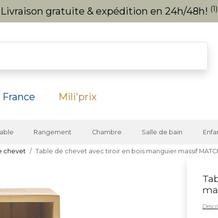
(1)
Livraison gratuite & expédition en 24h/48h!
 France
Mili'prix
able
Rangement
Chambre
Salle de bain
Enfa
e chevet
Table de chevet avec tiroir en bois manguier massif MAT
Tab
ma
Descri