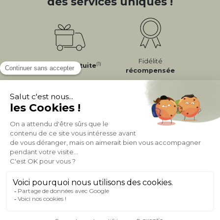
des services uniques !
Fidélité
(1)
Livraison
Gratuite
récompensée
Expédition
en
Appel gratuit
24/72h
0 20 88 04 14
À PROPOS DE MILIBOO