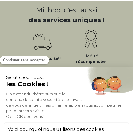
Miliboo, c'est aussi
des services uniques !
Fidélité
(1)
Livraison
Gratuite
récompensée
Expédition
en
Appel gratuit
24/72h
0 20 88 04 14