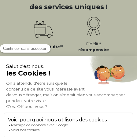
des services uniques !
Fidélité
(1)
Livraison
Gratuite
récompensée
Expédition
en
Appel gratuit
24/72h
0 20 88 04 14
À PROPOS DE MILIBOO