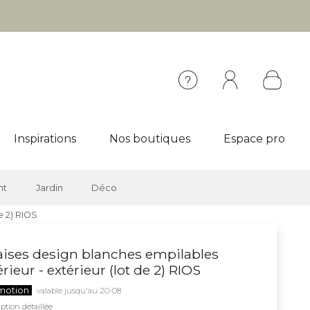
Inspirations
Nos boutiques
Espace pro
nt
Jardin
Déco
e 2) RIOS
ises design blanches empilables
érieur - extérieur (lot de 2) RIOS
motion
valable jusqu'au 20-08
ption détaillée