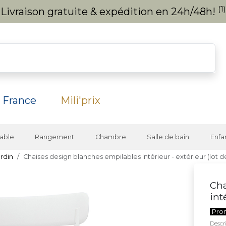
(1)
Livraison gratuite & expédition en 24h/48h!
 France
Mili'prix
able
Rangement
Chambre
Salle de bain
Enfa
ardin
Chaises design blanches empilables intérieur - extérieur (lot d
Cha
int
Pro
Descri