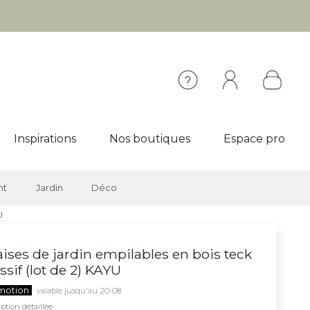
Inspirations
Nos boutiques
Espace pro
nt
Jardin
Déco
U
ises de jardin empilables en bois teck
sif (lot de 2) KAYU
motion
valable jusqu'au 20-08
ption détaillée