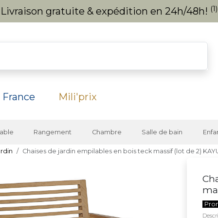
(1)
Livraison gratuite & expédition en 24h/48h!
 France
Mili'prix
able
Rangement
Chambre
Salle de bain
Enfa
ardin
Chaises de jardin empilables en bois teck massif (lot de 2) KAY
Cha
mas
Pro
Descri