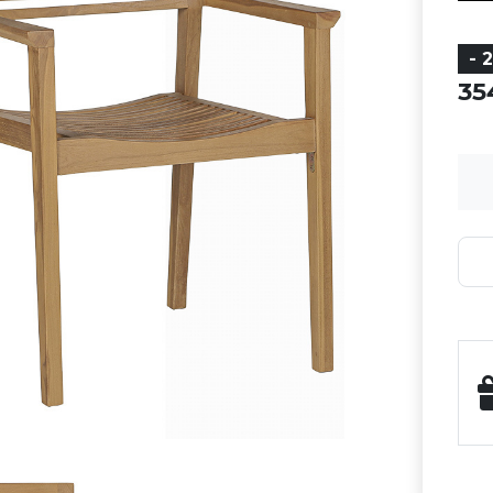
- 
35