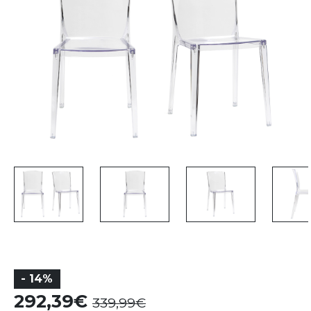
- 14%
292,39
339,99