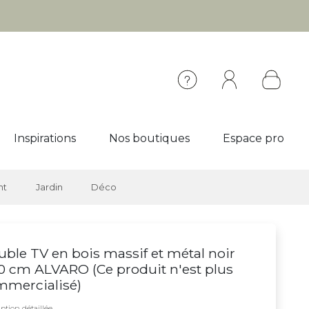
Inspirations
Nos boutiques
Espace pro
nt
Jardin
Déco
ble TV en bois massif et métal noir
50 cm ALVARO (
Ce produit n'est plus
mmercialisé
)
ption détaillée