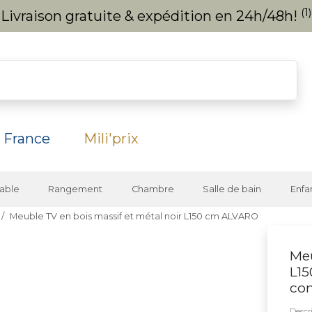
(1)
Livraison gratuite & expédition en 24h/48h!
 France
Mili'prix
able
Rangement
Chambre
Salle de bain
Enfa
Meuble TV en bois massif et métal noir L150 cm ALVARO
Meu
L1
co
Descri