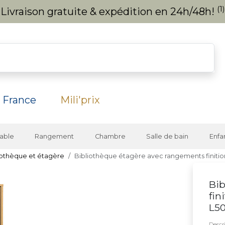
(1)
Livraison gratuite & expédition en 24h/48h!
 France
Mili'prix
able
Rangement
Chambre
Salle de bain
Enfa
iothèque et étagère
Bibliothèque étagère avec rangements finition
Bib
fin
L5
Descri