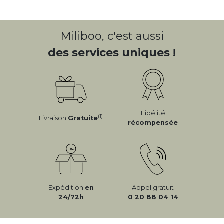
Miliboo, c'est aussi
des services uniques !
Fidélité
(1)
Livraison
Gratuite
récompensée
Expédition
en
Appel gratuit
24/72h
0 20 88 04 14