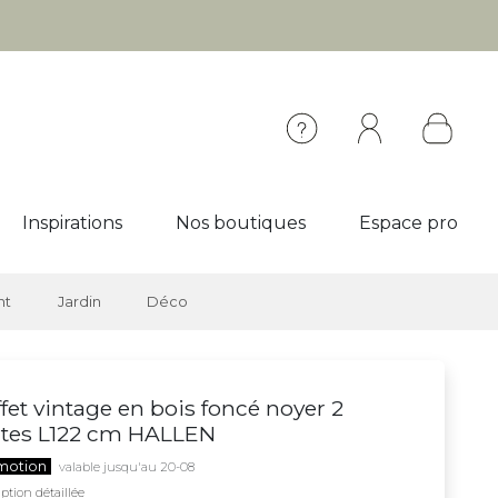
Inspirations
Nos boutiques
Espace pro
nt
Jardin
Déco
fet vintage en bois foncé noyer 2
rtes L122 cm HALLEN
motion
valable jusqu'au 20-08
ption détaillée