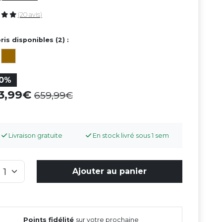
(20 avis)
ris disponibles (2) :
10%
93,99
659,99
Livraison gratuite
En stock livré sous 1 sem
Ajouter au panier
Points fidélité
sur votre prochaine