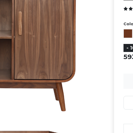
Colo
- 
5