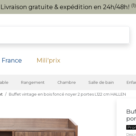
(1)
Livraison gratuite & expédition en 24h/48h!
 France
Mili'prix
able
Rangement
Chambre
Salle de bain
Enfa
et
Buffet vintage en bois foncé noyer 2 portes L122 cm HALLEN
Buf
po
Pro
Descri