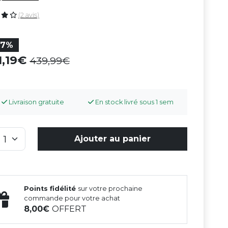
(2 avis)
27%
1,19
439,99
Livraison gratuite
En stock livré sous 1 sem
Ajouter au panier
Points fidélité
sur votre prochaine
commande pour votre achat
8,00
OFFERT