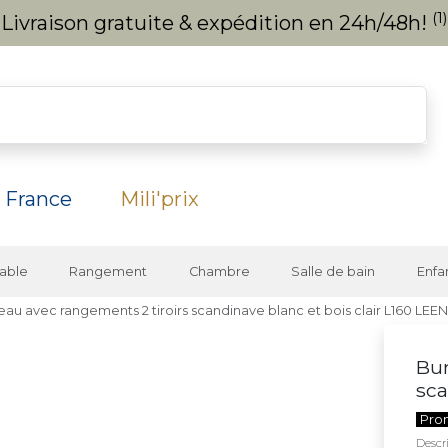
(1)
Livraison gratuite & expédition en 24h/48h!
 France
Mili'prix
able
Rangement
Chambre
Salle de bain
Enfa
eau avec rangements 2 tiroirs scandinave blanc et bois clair L160 LEE
Bur
sca
Pro
Descri