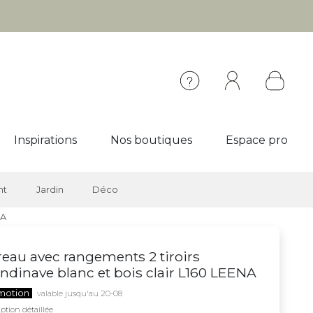
Inspirations
Nos boutiques
Espace pro
nt
Jardin
Déco
NA
eau avec rangements 2 tiroirs
ndinave blanc et bois clair L160 LEENA
motion
valable jusqu'au 20-08
ption détaillée