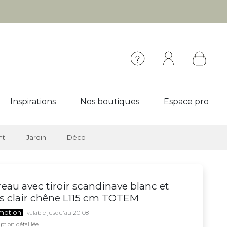
Inspirations
Nos boutiques
Espace pro
nt
Jardin
Déco
eau avec tiroir scandinave blanc et
s clair chêne L115 cm TOTEM
motion
valable jusqu'au 20-08
ption détaillée