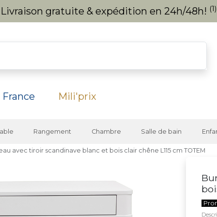
(1)
Livraison gratuite & expédition en 24h/48h!
 France
Mili'prix
able
Rangement
Chambre
Salle de bain
Enfa
eau avec tiroir scandinave blanc et bois clair chêne L115 cm TOTEM
Bur
boi
Pro
Descri