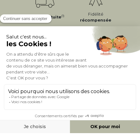
Fidélité
(1)
Livraison
Gratuite
récompensée
Expédition
en
Appel gratuit
24/72h
0 20 88 04 14
À PROPOS DE MILIBOO
AIDE & CONTACT