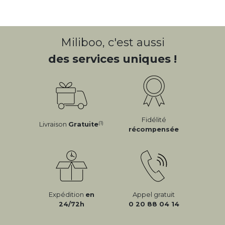
Miliboo, c'est aussi
des services uniques !
Fidélité
(1)
Livraison
Gratuite
récompensée
Expédition
en
Appel gratuit
24/72h
0 20 88 04 14