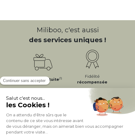
Miliboo, c'est aussi
des services uniques !
Fidélité
(1)
Livraison
Gratuite
récompensée
Expédition
en
Appel gratuit
24/72h
0 20 88 04 14