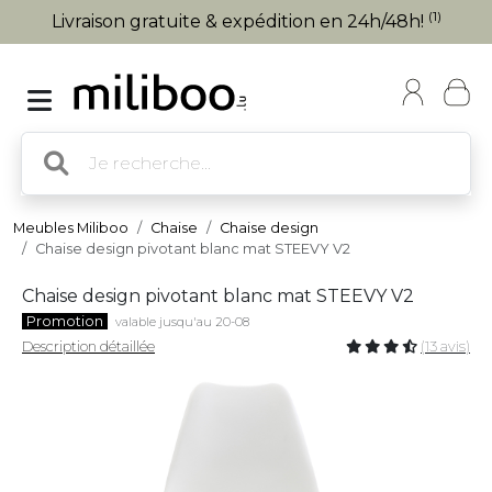
(1)
Livraison gratuite & expédition en 24h/48h!
Meubles Miliboo
Chaise
Chaise design
Chaise design pivotant blanc mat STEEVY V2
Chaise design pivotant blanc mat STEEVY V2
Promotion
valable jusqu'au 20-08
Description détaillée
(13 avis)