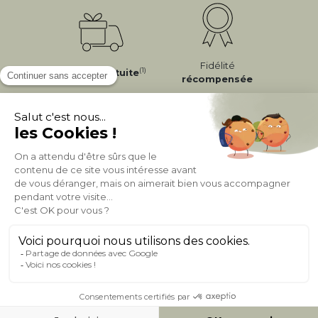
Fidélité
(1)
Livraison
Gratuite
récompensée
Expédition
en
Appel gratuit
24/72h
0 20 88 04 14
À PROPOS DE MILIBOO
AIDE & CONTACT