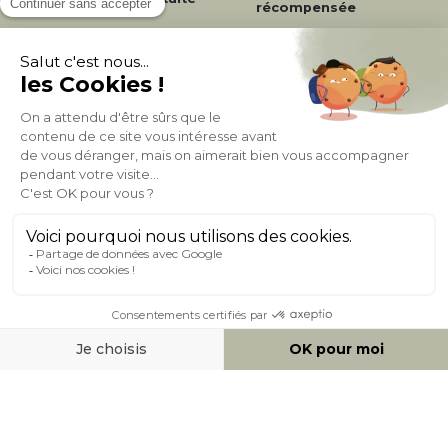
récompensée
Expédition
en
Appel gratuit
24/72h
0 20 88 04 14
À PROPOS DE MILIBOO
AIDE & CONTACT