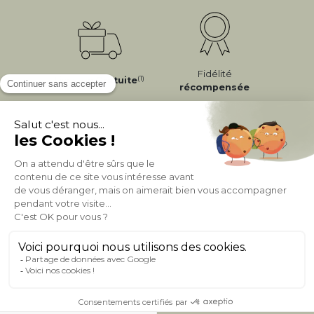
Fidélité
(1)
Livraison
Gratuite
récompensée
Expédition
en
Appel gratuit
24/72h
0 20 88 04 14
À PROPOS DE MILIBOO
AIDE & CONTACT