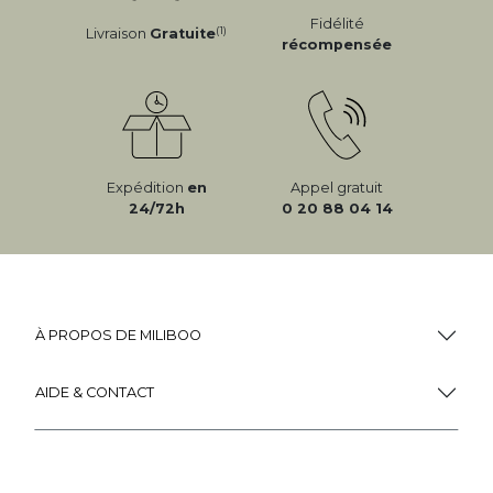
Fidélité
(1)
Livraison
Gratuite
récompensée
Expédition
en
Appel gratuit
24/72h
0 20 88 04 14
À PROPOS DE MILIBOO
AIDE & CONTACT