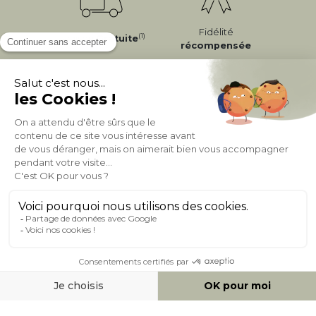
Fidélité
(1)
Livraison
Gratuite
récompensée
Expédition
en
Appel gratuit
24/72h
0 20 88 04 14
À PROPOS DE MILIBOO
AIDE & CONTACT