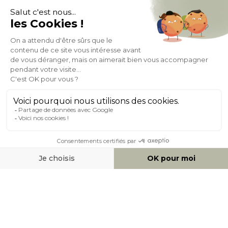
Expédition
en
Appel gratuit
24/72h
0 20 88 04 14
À PROPOS DE MILIBOO
AIDE & CONTACT