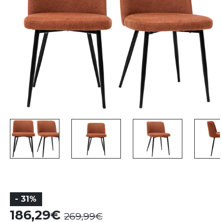
- 31%
186,29
269,99