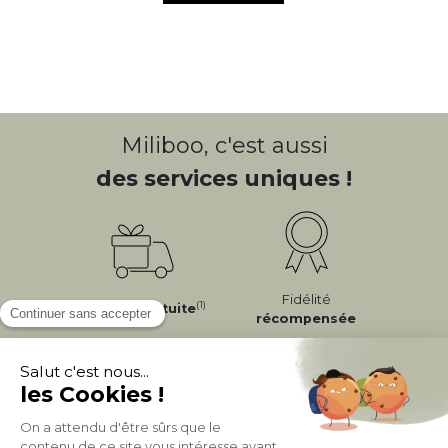
Miliboo, c'est aussi
des services uniques !
Fidélité
(1)
Livraison
Gratuite
récompensée