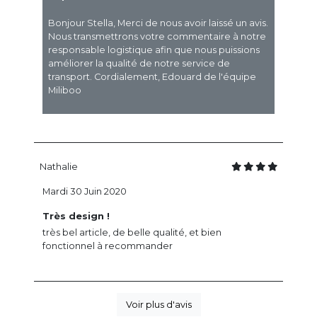
Bonjour Stella, Merci de nous avoir laissé un avis.
Nous transmettrons votre commentaire à notre
responsable logistique afin que nous puissions
améliorer la qualité de notre service de
transport. Cordialement, Edouard de l'équipe
Miliboo
Nathalie
Mardi 30 Juin 2020
Très design !
très bel article, de belle qualité, et bien
fonctionnel à recommander
Voir plus d'avis