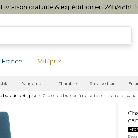
(1)
Livraison gratuite & expédition en 24h/48h!
 France
Mili'prix
able
Rangement
Chambre
Salle de bain
Enfa
e bureau petit prix
Chaise de bureau à roulettes en tissu bleu can
Cha
can
Pro
Descri