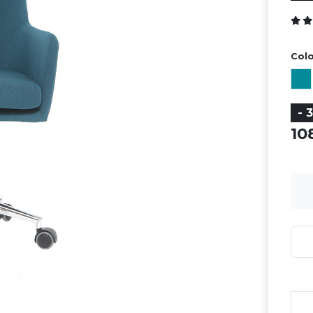
Colo
- 
1