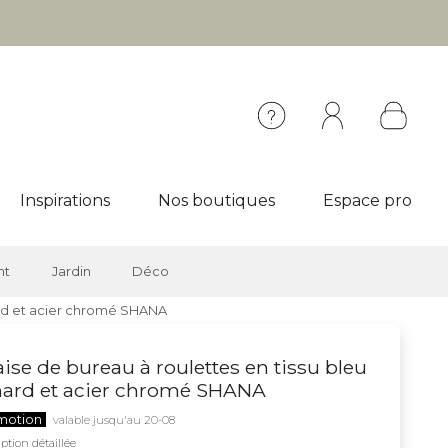
Inspirations
Nos boutiques
Espace pro
nt
Jardin
Déco
ard et acier chromé SHANA
ise de bureau à roulettes en tissu bleu
ard et acier chromé SHANA
motion
valable jusqu'au 20-08
ption détaillée