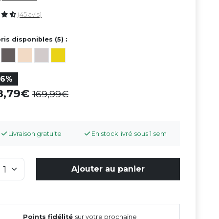
(45 avis)
ris disponibles (5) :
36%
08,79
169,99
Livraison gratuite
En stock livré sous 1 sem
Ajouter au panier
Points fidélité
sur votre prochaine