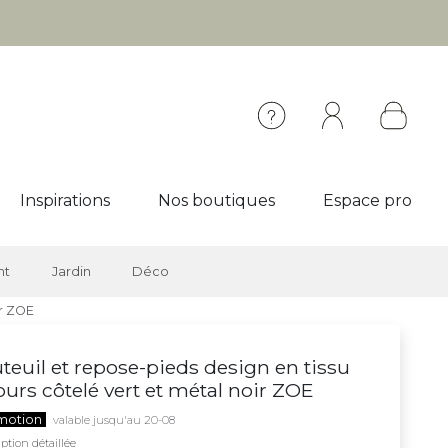
Inspirations
Nos boutiques
Espace pro
nt
Jardin
Déco
ir ZOE
teuil et repose-pieds design en tissu
ours côtelé vert et métal noir ZOE
motion
valable jusqu'au 20-08
ption détaillée