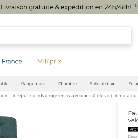
(1)
Livraison gratuite & expédition en 24h/48h!
 France
Mili'prix
able
Rangement
Chambre
Salle de bain
Enfa
uteuil et repose-pieds design en tissu velours côtelé vert et métal no
Fau
vel
Pro
Descri