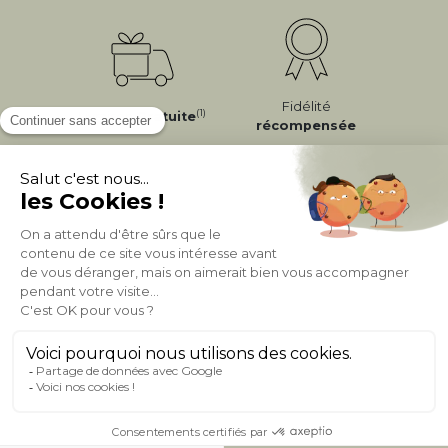
Fidélité
(1)
Livraison
Gratuite
récompensée
Expédition
en
Appel gratuit
24/72h
0 20 88 04 14
À PROPOS DE MILIBOO
AIDE & CONTACT